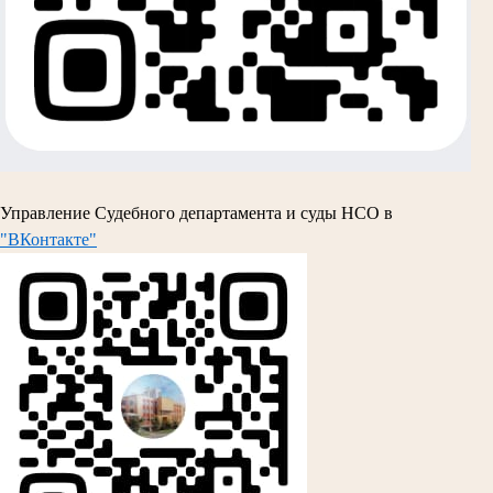
Управление Судебного департамента и суды НСО в
"ВКонтакте"