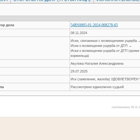
54RS0005-01-2024-008278-65
ор дела
08.11.2024
Иски, связанные с возмещением ущерба 
Иски о возмещении ущерба от ДТП →
Иски о возмещении ущерба от ДТП (кроме
кормильца)
Акулова Наталия Александровна
29.07.2025
Иск (заявление, жалоба) УДОВЛЕТВОРЕ
ла
Рассмотрено единолично судьей
опубликовано 08.11.2