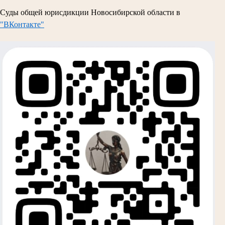
Суды общей юрисдикции Новосибирской области в
"ВКонтакте"