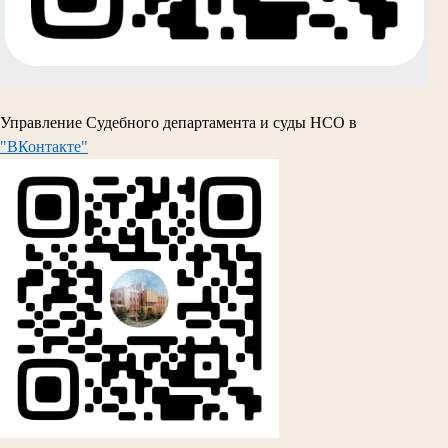
Управление Судебного департамента и суды НСО в
"ВКонтакте"